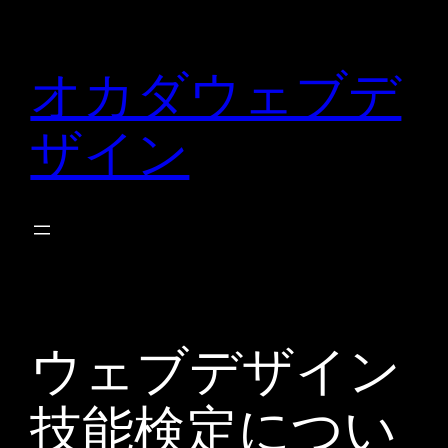
内
容
オカダウェブデ
を
ス
ザイン
キ
ッ
プ
ウェブデザイン
技能検定につい