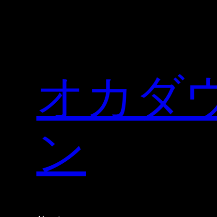
内
容
を
ス
キ
オカダ
ッ
プ
ン