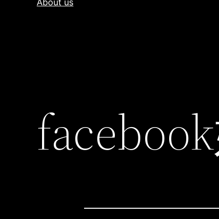
About us
faceb