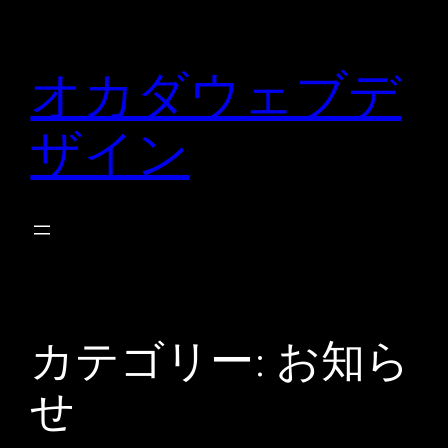
内
容
オカダウェブデ
を
ス
ザイン
キ
ッ
プ
カテゴリー:
お知ら
せ